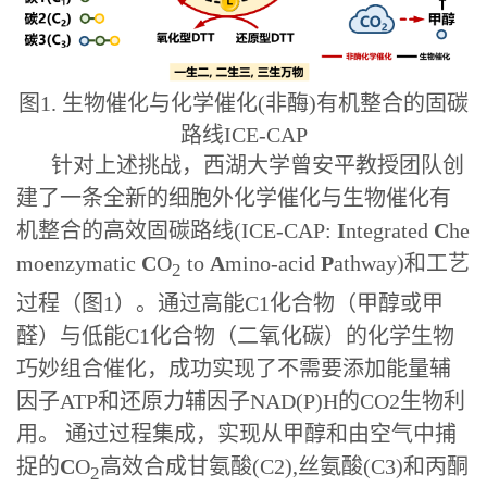
图1. 生物催化与化学催化(非酶)有机整合的固碳
路线ICE-CAP
针对上述挑战，西湖大学曾安平教授团队创
建了一条全新的细胞外化学催化与生物催化有
机整合的高效固碳路线
(ICE-CAP:
I
ntegrated
C
he
mo
e
nzymatic
C
O
to
A
mino-acid
P
athway)
和工艺
2
过程（图1）。通过高能C1化合物（甲醇或甲
醛）与低能C1化合物（二氧化碳）的化学生物
巧妙组合催化，成功实现了不需要添加能量辅
因子ATP和还原力辅因子NAD(P)H的CO2生物利
用。 通过过程集成，实现从甲醇和由空气中捕
捉的
C
O
高效合成甘氨酸(C2),丝氨酸(C3)和丙酮
2