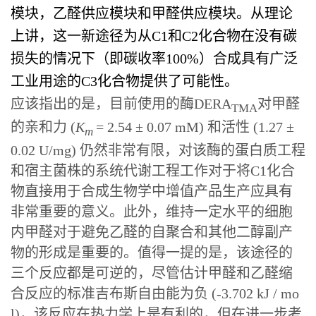
模块，乙醛供应模块和甲醛供应模块。从理论
上讲，这一新途径为从C1和C2化合物在没有碳
损失的情况下（即碳收率100%）合成具有广泛
工业用途的C3化合物提供了可能性。
应该指出的是，目前使用的酶DERA
对甲醛
TMA
的亲和力 (
K
= 2.54 ± 0.07 mM) 和活性 (1.27 ±
m
0.02 U/mg) 仍然非常有限，对该酶的蛋白质工程
和宿主菌株的系统代谢工程工作对于将C1化合
物直接用于合成生物学中增值产品生产应具有
非常重要的意义。此外，维持一定水平的细胞
内甲醛对于避免乙醛的自聚合和其他二醇副产
物的形成是重要的。值得一提的是，该途径的
三个反应都是可逆的，尽管估计甲醛和乙醛缩
合反应的标准吉布斯自由能为负 (-3.702 kJ / mo
l)，该反应在热力学上是有利的，但在进一步考