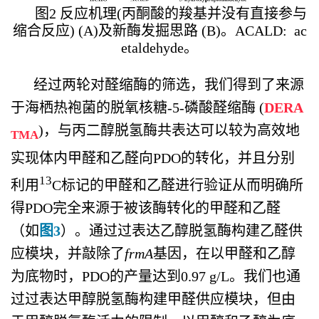
图2 反应机理(丙酮酸的羧基并没有直接参与
缩合反应) (A)及新酶发掘思路 (B)。ACALD:
ac
etaldehyde。
经过两轮对醛缩酶的筛选，我们得到了来源
于海栖热袍菌的脱氧核糖-5-磷酸醛缩酶 (
DERA
)，与丙二醇脱氢酶共表达可以较为高效地
TMA
实现体内甲醛和乙醛向PDO的转化，并且分别
13
利用
C标记的甲醛和乙醛进行验证从而明确所
得PDO完全来源于被该酶转化的甲醛和乙醛
（如
图3
）。通过过表达乙醇脱氢酶构建乙醛供
应模块，并敲除了
frmA
基因，在以甲醛和乙醇
为底物时，PDO的产量达到0.97 g/L。我们也通
过过表达甲醇脱氢酶构建甲醛供应模块，但由