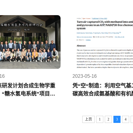
16
2023-05-16
点研发计划合成生物学重
凭“空“制造：利用空气基
：“糖水氢电系统”项目研
碳高效合成氨基酸和有机
上页
1
2
3
4